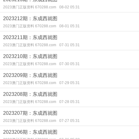
2023澳门正版资料 670288.com
08-02 05:31
2023212期：东成西就图
2023澳门正版资料 670288.com
08-01 05:31
2023211期：东成西就图
2023澳门正版资料 670288.com
07-31 05:31
2023210期：东成西就图
2023澳门正版资料 670288.com
07-30 05:31
2023209期：东成西就图
2023澳门正版资料 670288.com
07-29 05:31
2023208期：东成西就图
2023澳门正版资料 670288.com
07-28 05:31
2023207期：东成西就图
2023澳门正版资料 670288.com
07-27 05:31
2023206期：东成西就图