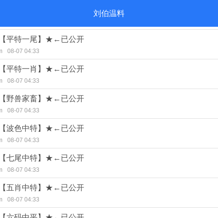
刘伯温料
→★【平特一尾】★←已公开
m
08-07 04:33
→★【平特一肖】★←已公开
m
08-07 04:33
→★【野兽家畜】★←已公开
m
08-07 04:33
→★【波色中特】★←已公开
m
08-07 04:33
→★【七尾中特】★←已公开
m
08-07 04:33
→★【五肖中特】★←已公开
m
08-07 04:33
→★【六码中平】★←已公开