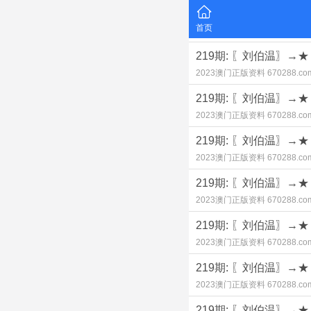
首页
219期: 〖刘伯温〗
2023澳门正版资料 670288.co
219期: 〖刘伯温〗
2023澳门正版资料 670288.co
219期: 〖刘伯温〗
2023澳门正版资料 670288.co
219期: 〖刘伯温〗
2023澳门正版资料 670288.co
219期: 〖刘伯温〗
2023澳门正版资料 670288.co
219期: 〖刘伯温〗
2023澳门正版资料 670288.co
219期: 〖刘伯温〗