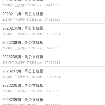
2023澳门正版资料 670288.com
08-01 05:30
2023211期：周公玄机报
2023澳门正版资料 670288.com
07-31 05:30
2023210期：周公玄机报
2023澳门正版资料 670288.com
07-30 05:31
2023209期：周公玄机报
2023澳门正版资料 670288.com
07-29 05:30
2023208期：周公玄机报
2023澳门正版资料 670288.com
07-28 05:31
2023207期：周公玄机报
2023澳门正版资料 670288.com
07-27 05:31
2023206期：周公玄机报
2023澳门正版资料 670288.com
07-26 05:32
2023205期：周公玄机报