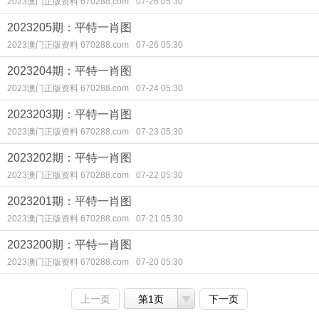
2023澳门正版资料 670288.com
07-26 05:30
2023205期：平特一肖图
2023澳门正版资料 670288.com
07-26 05:30
2023204期：平特一肖图
2023澳门正版资料 670288.com
07-24 05:30
2023203期：平特一肖图
2023澳门正版资料 670288.com
07-23 05:30
2023202期：平特一肖图
2023澳门正版资料 670288.com
07-22 05:30
2023201期：平特一肖图
2023澳门正版资料 670288.com
07-21 05:30
2023200期：平特一肖图
2023澳门正版资料 670288.com
07-20 05:30
上一页
第1页
下一页