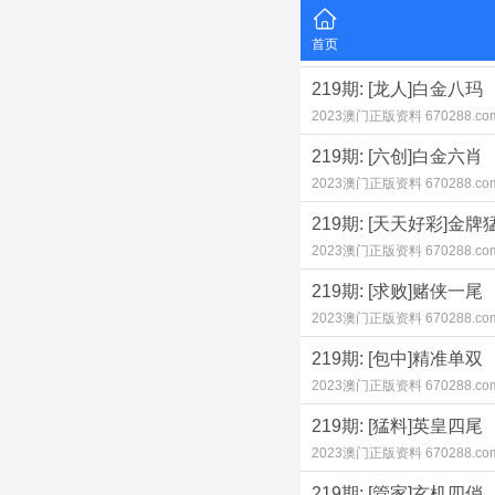
首页
219期: [龙人]白金八玛
2023澳门正版资料 670288.co
219期: [六创]白金六肖
2023澳门正版资料 670288.co
219期: [天天好彩]金牌
2023澳门正版资料 670288.co
219期: [求败]赌侠一尾
2023澳门正版资料 670288.co
219期: [包中]精准单双
2023澳门正版资料 670288.co
219期: [猛料]英皇四尾
2023澳门正版资料 670288.co
219期: [管家]玄机四俏