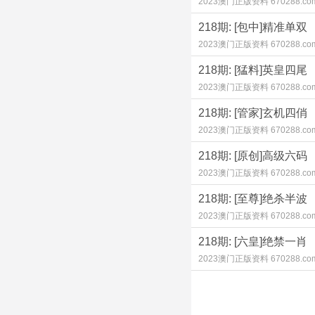
2023澳门正版资料 670288.co
218期: [包中]精准单双
2023澳门正版资料 670288.co
218期: [猛料]英皇四尾
2023澳门正版资料 670288.co
218期: [管家]玄机四俏
2023澳门正版资料 670288.co
218期: [原创]高级六码
2023澳门正版资料 670288.co
218期: [至尊]绝杀半波
2023澳门正版资料 670288.co
218期: [六皇]绝禁一肖
2023澳门正版资料 670288.co