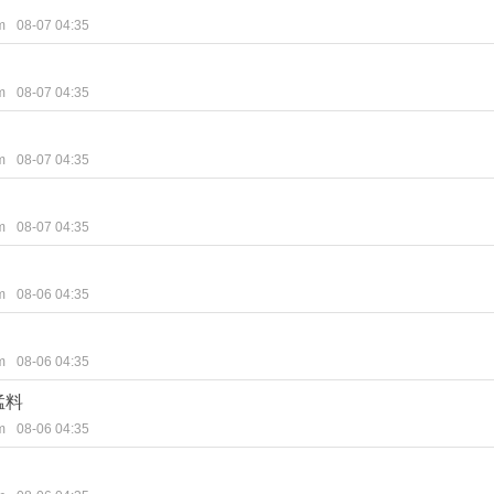
m
08-07 04:35
m
08-07 04:35
m
08-07 04:35
m
08-07 04:35
m
08-06 04:35
m
08-06 04:35
猛料
m
08-06 04:35