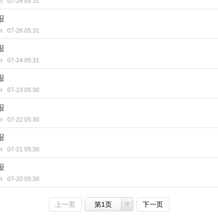
m
07-26 05:31
报
m
07-26 05:31
报
m
07-24 05:31
报
m
07-23 05:30
报
m
07-22 05:30
报
m
07-21 05:30
报
m
07-20 05:30
上一页
第1页
下一页