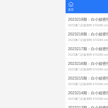
首页
2023219期：白小姐密
2023澳门正版资料 670288.co
2023218期：白小姐密
2023澳门正版资料 670288.co
2023217期：白小姐密
2023澳门正版资料 670288.co
2023216期：白小姐密
2023澳门正版资料 670288.co
2023215期：白小姐密
2023澳门正版资料 670288.co
2023214期：白小姐密
2023澳门正版资料 670288.co
2023213期：白小姐密